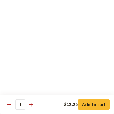
36.Pork
36.Pork Lo Mein
Lo
Mein
Small:
$7.75
Large:
$10.75
37.Chicken
37.Chicken Lo Mein
Lo
Mein
Small:
$7.75
Large:
$10.75
38.Beef
38.Beef Lo Mein
Lo
Mein
Small:
$8.00
Large:
$11.00
Add to cart
$12.25
Quantity
39.Shrimp
39.Shrimp Lo Mein